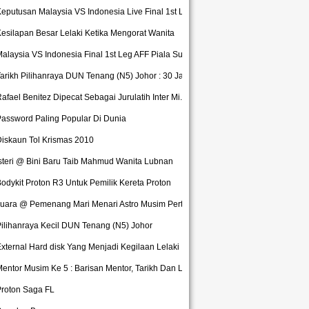
eputusan Malaysia VS Indonesia Live Final 1st Leg...
esilapan Besar Lelaki Ketika Mengorat Wanita
alaysia VS Indonesia Final 1st Leg AFF Piala Suzu...
arikh Pilihanraya DUN Tenang (N5) Johor : 30 Jan ...
afael Benitez Dipecat Sebagai Jurulatih Inter Mi...
assword Paling Popular Di Dunia
iskaun Tol Krismas 2010
steri @ Bini Baru Taib Mahmud Wanita Lubnan
odykit Proton R3 Untuk Pemilik Kereta Proton
uara @ Pemenang Mari Menari Astro Musim Pertama 2...
ilihanraya Kecil DUN Tenang (N5) Johor
xternal Hard disk Yang Menjadi Kegilaan Lelaki
entor Musim Ke 5 : Barisan Mentor, Tarikh Dan Lok...
Proton Saga FL