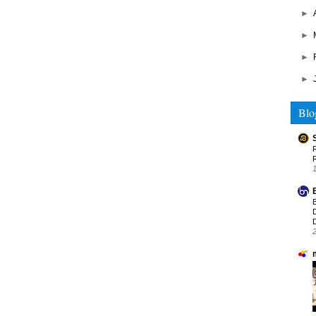
►
►
►
►
Blo