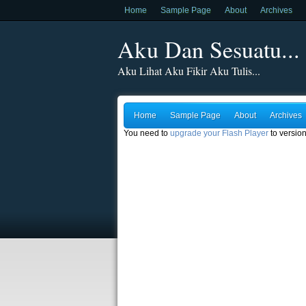
Home
Sample Page
About
Archives
Aku Dan Sesuatu...
Aku Lihat Aku Fikir Aku Tulis...
Home
Sample Page
About
Archives
You need to
upgrade your Flash Player
to version