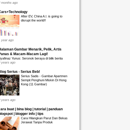
2 months ago
Cars+Technology
After EV, China A.I. is going to
disrupt the world!!
1 year ago
Halaman Gambar Menarik, Pelik, Artis
Panas & Macam-Macam Lagi!
yafinaz Yunus: Seronok beraya di bilik berita
9 years ago
Blog Serius - Serius Beb!
Serius Sadis - Gambar Apartmen
Sempit Penghuni Miskin Di Hong
Kong (11 Gambar)
9 years ago
cara buat | bina blog | tutorial | panduan
blogspot | blogger info | tips
Cara Hilangkan Parut Dan Bekas
Jerawat Tanpa Produk