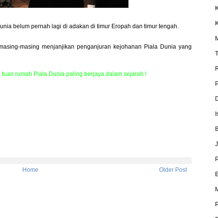
K
K
unia belum pernah lagi di adakan di timur Eropah dan timur tengah.
M
masing-masing menjanjikan penganjuran kejohanan Piala Dunia yang
.
T
R
tuan rumah Piala Dunia paling berjaya dalam sejarah !
P
D
I
B
J
P
Home
Older Post
E
M