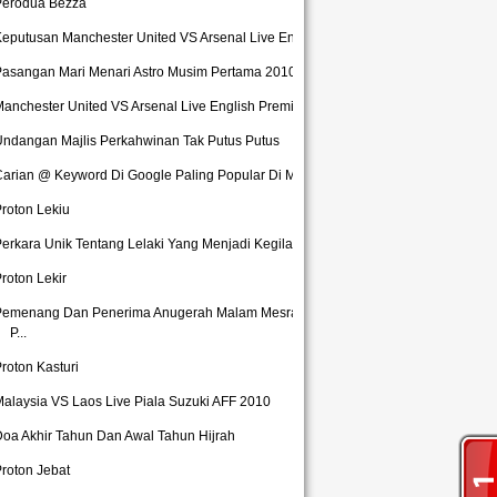
Perodua Bezza
eputusan Manchester United VS Arsenal Live Englis...
asangan Mari Menari Astro Musim Pertama 2010 Yang...
anchester United VS Arsenal Live English Premier...
ndangan Majlis Perkahwinan Tak Putus Putus
arian @ Keyword Di Google Paling Popular Di Malay...
roton Lekiu
erkara Unik Tentang Lelaki Yang Menjadi Kegilaan ...
roton Lekir
Pemenang Dan Penerima Anugerah Malam Mesra Badan
P...
roton Kasturi
alaysia VS Laos Live Piala Suzuki AFF 2010
oa Akhir Tahun Dan Awal Tahun Hijrah
roton Jebat