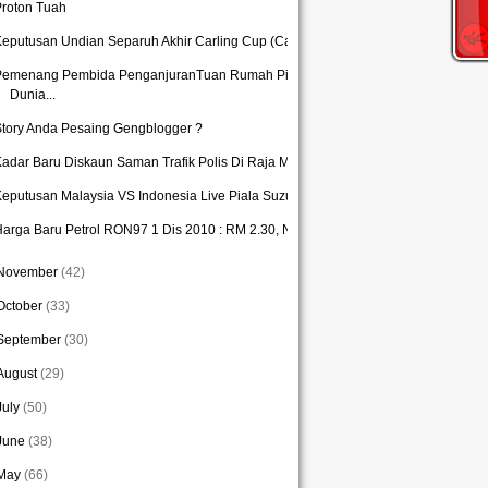
Proton Tuah
eputusan Undian Separuh Akhir Carling Cup (Carlin...
Pemenang Pembida PenganjuranTuan Rumah Piala
Dunia...
tory Anda Pesaing Gengblogger ?
adar Baru Diskaun Saman Trafik Polis Di Raja Mala...
eputusan Malaysia VS Indonesia Live Piala Suzuki ...
arga Baru Petrol RON97 1 Dis 2010 : RM 2.30, Naik...
November
(42)
October
(33)
September
(30)
August
(29)
July
(50)
June
(38)
May
(66)