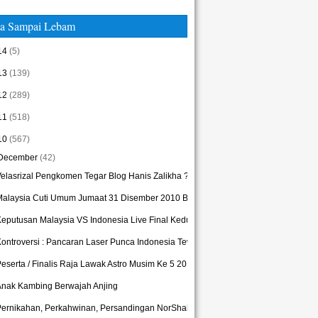
a Sampai Lebam
14
(5)
13
(139)
12
(289)
11
(518)
10
(567)
December
(42)
elasrizal Pengkomen Tegar Blog Hanis Zalikha ?
alaysia Cuti Umum Jumaat 31 Disember 2010 Bagi M...
eputusan Malaysia VS Indonesia Live Final Kedua (...
ontroversi : Pancaran Laser Punca Indonesia Tewa...
eserta / Finalis Raja Lawak Astro Musim Ke 5 2011
Anak Kambing Berwajah Anjing
ernikahan, Perkahwinan, Persandingan NorShahrul ...