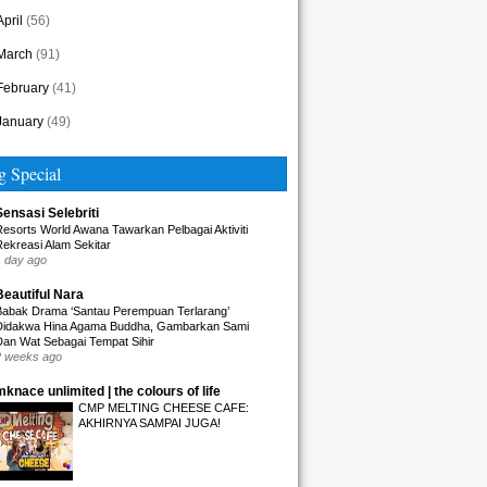
April
(56)
March
(91)
February
(41)
January
(49)
g Special
Sensasi Selebriti
Resorts World Awana Tawarkan Pelbagai Aktiviti
Rekreasi Alam Sekitar
1 day ago
Beautiful Nara
Babak Drama ‘Santau Perempuan Terlarang’
Didakwa Hina Agama Buddha, Gambarkan Sami
Dan Wat Sebagai Tempat Sihir
2 weeks ago
mknace unlimited | the colours of life
CMP MELTING CHEESE CAFE:
AKHIRNYA SAMPAI JUGA!