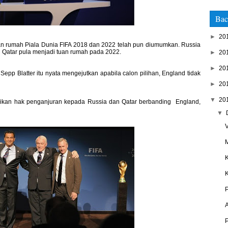
Bac
►
20
 rumah Piala Dunia FIFA 2018 dan 2022 telah pun diumumkan. Russia
n Qatar pula menjadi tuan rumah pada 2022.
►
20
►
20
pp Blatter itu nyata mengejutkan apabila calon pilihan, England tidak
►
20
▼
20
rikan hak penganjuran kepada Russia dan Qatar berbanding England,
▼
V
M
K
K
P
P