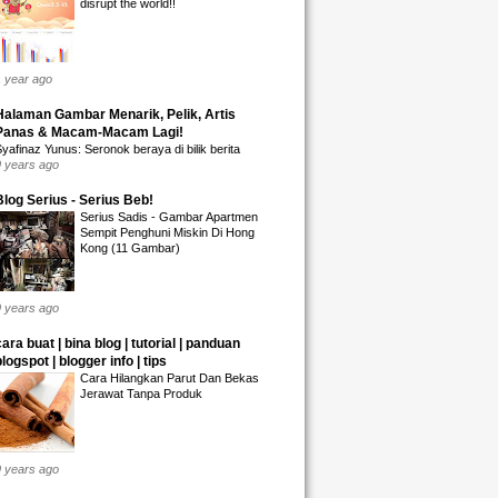
disrupt the world!!
1 year ago
Halaman Gambar Menarik, Pelik, Artis
Panas & Macam-Macam Lagi!
yafinaz Yunus: Seronok beraya di bilik berita
9 years ago
Blog Serius - Serius Beb!
Serius Sadis - Gambar Apartmen
Sempit Penghuni Miskin Di Hong
Kong (11 Gambar)
9 years ago
cara buat | bina blog | tutorial | panduan
blogspot | blogger info | tips
Cara Hilangkan Parut Dan Bekas
Jerawat Tanpa Produk
9 years ago