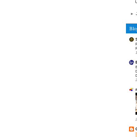
U
►
Blo