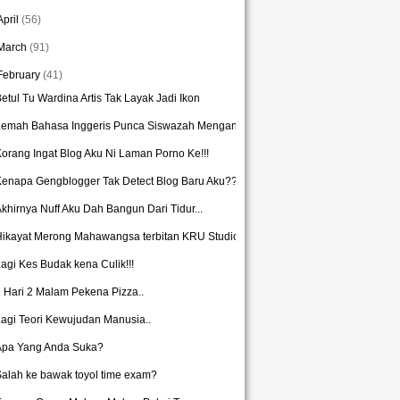
April
(56)
March
(91)
February
(41)
etul Tu Wardina Artis Tak Layak Jadi Ikon
Lemah Bahasa Inggeris Punca Siswazah Menganggur
orang Ingat Blog Aku Ni Laman Porno Ke!!!
Kenapa Gengblogger Tak Detect Blog Baru Aku???
khirnya Nuff Aku Dah Bangun Dari Tidur...
ikayat Merong Mahawangsa terbitan KRU Studios Bak...
agi Kes Budak kena Culik!!!
 Hari 2 Malam Pekena Pizza..
agi Teori Kewujudan Manusia..
Apa Yang Anda Suka?
alah ke bawak toyol time exam?