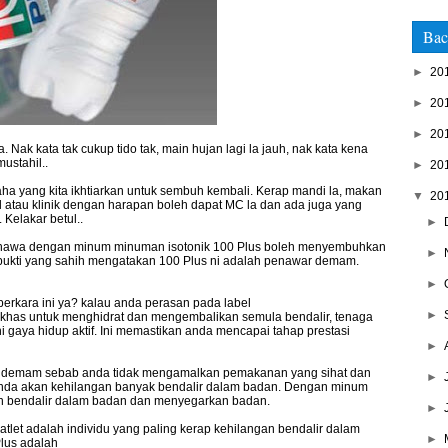
Bac
►
20
►
20
►
20
Nak kata tak cukup tido tak, main hujan lagi la jauh, nak kata kena
ustahil..
►
20
 yang kita ikhtiarkan untuk sembuh kembali. Kerap mandi la, makan
▼
20
tal atau klinik dengan harapan boleh dapat MC la dan ada juga yang
Kelakar betul..
►
ahawa dengan minum minuman isotonik 100 Plus boleh menyembuhkan
►
 bukti yang sahih mengatakan 100 Plus ni adalah penawar demam.
►
erkara ini ya? kalau anda perasan pada label
►
s khas untuk menghidrat dan mengembalikan semula bendalir, tenaga
i gaya hidup aktif. Ini memastikan anda mencapai tahap prestasi
►
a demam sebab anda tidak mengamalkan pemakanan yang sihat dan
►
 anda akan kehilangan banyak bendalir dalam badan. Dengan minum
 bendalir dalam badan dan menyegarkan badan.
►
atlet adalah individu yang paling kerap kehilangan bendalir dalam
►
Plus adalah