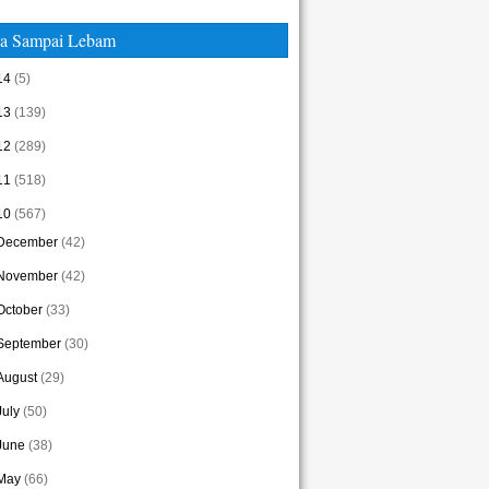
a Sampai Lebam
14
(5)
13
(139)
12
(289)
11
(518)
10
(567)
December
(42)
November
(42)
October
(33)
September
(30)
August
(29)
July
(50)
June
(38)
May
(66)