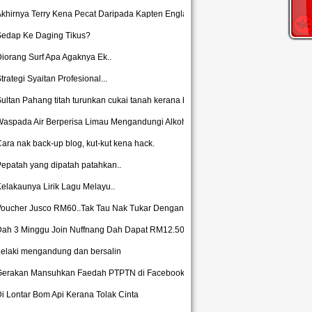
khirnya Terry Kena Pecat Daripada Kapten England
Sedap Ke Daging Tikus?
iorang Surf Apa Agaknya Ek..
trategi Syaitan Profesional...
ultan Pahang titah turunkan cukai tanah kerana be...
aspada Air Berperisa Limau Mengandungi Alkohol...
ara nak back-up blog, kut-kut kena hack.
epatah yang dipatah patahkan..
elakaunya Lirik Lagu Melayu..
oucher Jusco RM60..Tak Tau Nak Tukar Dengan Apa...
Dah 3 Minggu Join Nuffnang Dah Dapat RM12.50
elaki mengandung dan bersalin
Gerakan Mansuhkan Faedah PTPTN di Facebook?
i Lontar Bom Api Kerana Tolak Cinta