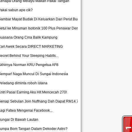
Kenapa Orang Melayu Makan Pakai Tangan
akai sabun ape cik?
ambar Mayat Budak Di Keluarkan Dari Perut Buaya
Betul ke Minuman Isotonik 100 Plus Penawar Demam?
Suasana Orang Cina Balik Kampung
Cari Awek Secara DIRECT MARKETING
ecret Behind Your Sleeping Habits...
Akhirnya Norman KRU Pengetua AF8
Gempar! Naga Muncul Di Sungai Indonesia
eladang diminta roboh istana
ntri Pasal Earning Aku Hit Mencecah 270!
Genap Sebulan Join Nuffnang Dah Dapat RM14.75
agi Fatwa Mengenai Facebook...
Sungai Di Bawah Lautan
Jumpa Bom Tangan Dalam Dekoder Astro?