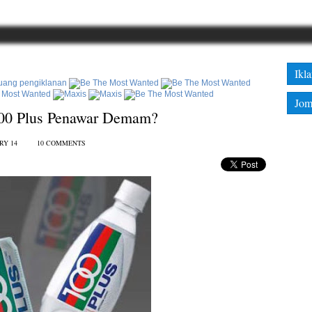
Ikl
Jom
100 Plus Penawar Demam?
RY 14
10 COMMENTS