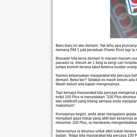
Baru-baru ini aku demam. Tak tahu apa puncanya. 
menang RM 1 juta peraduan Power Root lagi la m
Biasalah bila kena demam ni macam-macam usaha
panadol la, minum air 1 tong la pergi cari hospi
jumpa bomoh kerana takut terkena buatan orang. 
Namun kebanyakan masyarakat kita percaya b
demam. Betul ker? Setakat ini masih belum ada
Masih belum ada kajian mengenainya.
Tapi kenapa masyarakat kita percaya mengenai p
botol 100 Plus ni menyatakan "100 Plus dirumu
dan elektrolit yang hilang semasa anda menjalan
maksimum".
Konsepnya begini, anda akan mengalami gejal
menjalani gaya hidup yang aktif dan kesannya
minuman 100 Plus, ia membantu mengembalikan
Sebenarnya ia dirumus untuk atlet sukan kerana 
badan. Tetapi bila masyarakat kita percaya 100 