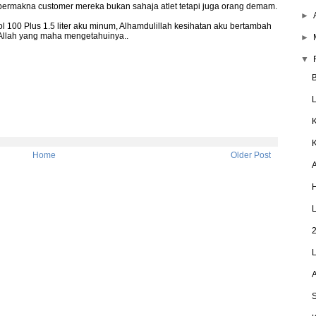
ermakna customer mereka bukan sahaja atlet tetapi juga orang demam.
►
l 100 Plus 1.5 liter aku minum, Alhamdulillah kesihatan aku bertambah
 Allah yang maha mengetahuinya..
►
▼
B
K
Home
Older Post
A
H
L
2
L
S