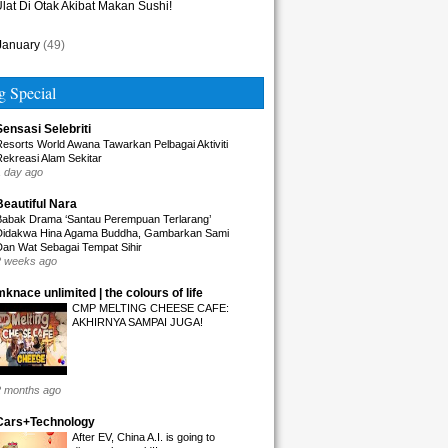
lat Di Otak Akibat Makan Sushi!
January
(49)
g Special
Sensasi Selebriti
Resorts World Awana Tawarkan Pelbagai Aktiviti
Rekreasi Alam Sekitar
1 day ago
Beautiful Nara
Babak Drama ‘Santau Perempuan Terlarang’
Didakwa Hina Agama Buddha, Gambarkan Sami
Dan Wat Sebagai Tempat Sihir
2 weeks ago
mknace unlimited | the colours of life
CMP MELTING CHEESE CAFE:
AKHIRNYA SAMPAI JUGA!
2 months ago
Cars+Technology
After EV, China A.I. is going to