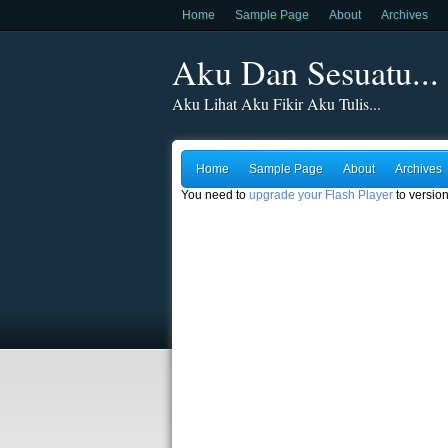
Home
Sample Page
About
Archives
Aku Dan Sesuatu...
Aku Lihat Aku Fikir Aku Tulis...
Home
Sample Page
About
Archives
You need to
upgrade your Flash Player
to version